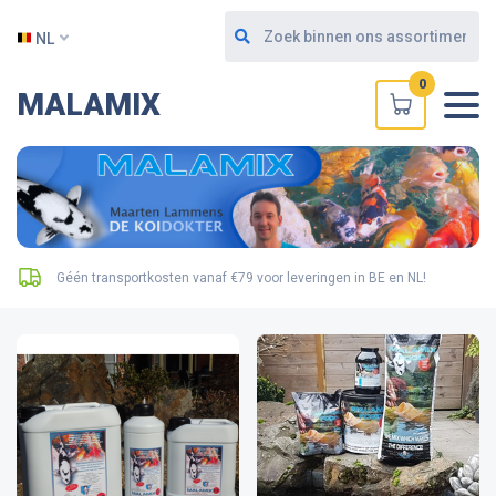
NL
0
MALAMIX
Géén transportkosten vanaf €79 voor leveringen in BE en NL!