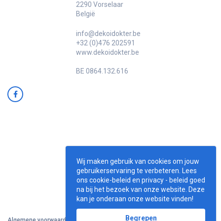
2290 Vorselaar
België
info@dekoidokter.be
+32 (0)476 202591
www.dekoidokter.be
BE 0864.132.616
Wij maken gebruik van cookies om jouw
gebruikerservaring te verbeteren. Lees
ons cookie-beleid en privacy - beleid goed
na bij het bezoek van onze website. Deze
kan je onderaan onze website vinden!
Begrepen
Algemene voorwaarden
•
Retourbeleid
•
Privacy beleid
•
Cookie beleid
•