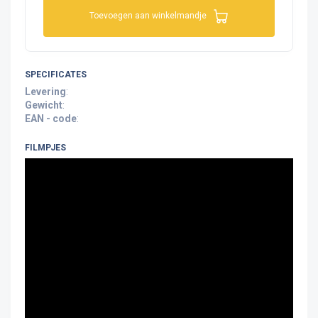
Toevoegen aan winkelmandje
SPECIFICATES
Levering
:
Gewicht
:
EAN - code
:
FILMPJES