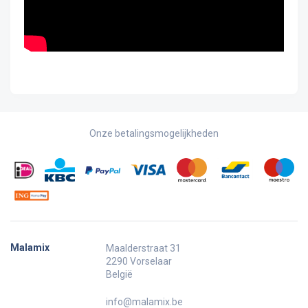
Onze betalingsmogelijkheden
Malamix
Maalderstraat 31
2290 Vorselaar
België
info@malamix.be