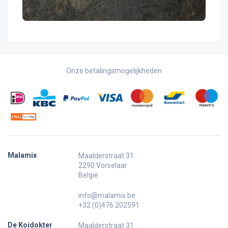
Onze betalingsmogelijkheden
Malamix
Maalderstraat 31
2290 Vorselaar
België
info@malamix.be
+32 (0)476 202591
De Koidokter
Maalderstraat 31