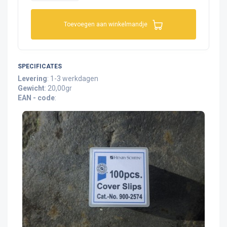
Toevoegen aan winkelmandje
SPECIFICATES
Levering
: 1-3 werkdagen
Gewicht
: 20,00gr
EAN - code
: